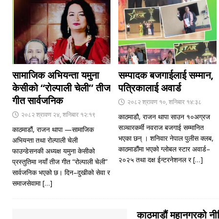
सामाजिक अभियन्ता यमुना
सम्पादक बजगाईलाई सम्मान,
केसीको “रोल्पाली चेली” तीज
पत्रिकालाई अवार्ड
गीत सार्वजनिक
२०८२ श्रावण १०, शनिबार १४:३८
२०८२ श्रावण २४, शनिबार १२:१९
काठमाडौ, राजन थापा साउन १०अग्रज
सञ्चारकर्मी नवराज बजगाई सम्मानित
काठमाडौं, राजन थापा —सामाजिक
भएका छन् । शनिवार नेपाल पुलीस क्लब,
अभियन्ता तथा रोल्पाली चेली
काठमाडौंमा भएको ग्लोबल स्टार अवार्ड–
फाउन्डेसनकी अध्यक्ष यमुना केसीको
२०२५ तथा दक्ष ईन्टरनेशनल र
[…]
प्रस्तुतिमा नयाँ तीज गीत “रोल्पाली चेली”
सार्वजनिक भएको छ। दिन–दुखीको सेवा र
समाजसेवामा
[…]
काठमाडौं महानगरको नीत