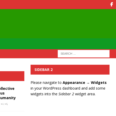
SIDEBAR 2
Please navigate to
Appearance → Widgets
in your WordPress dashboard and add some
llective
ous
widgets into the
Sidebar 2
widget area.
Humanity
र ०८:०६