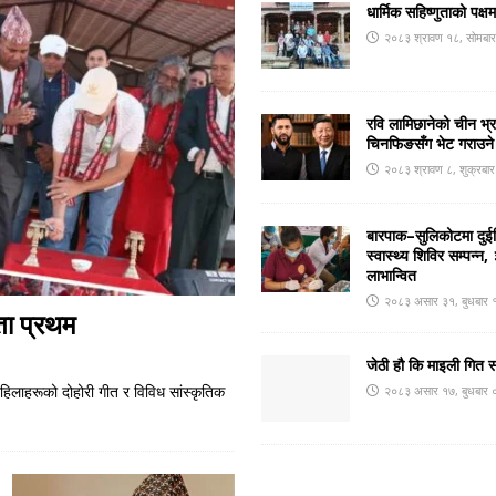
धार्मिक सहिष्णुताको पक्ष
२०८३ श्रावण १८, सोमबा
रवि लामिछानेको चीन भ्
चिनफिङसँग भेट गराउने
२०८३ श्रावण ८, शुक्रबा
बारपाक–सुलिकोटमा दुईदि
स्वास्थ्य शिविर सम्पन्
लाभान्वित
२०८३ असार ३१, बुधबार 
ता प्रथम
जेठी हौ कि माइली गित 
िलाहरूको दोहोरी गीत र विविध सांस्कृतिक
२०८३ असार १७, बुधबार 