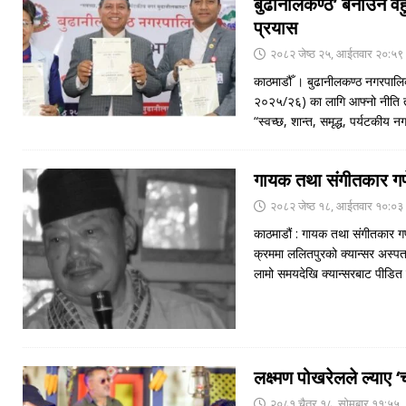
बुढानीलकण्ठ’ बनाउन वहु
प्रयास
२०८२ जेष्ठ २५, आईतवार २०:५९
काठमाडौँ । बुढानीलकण्ठ नगरपालि
२०२५/२६) का लागि आफ्नो नीति त
“स्वच्छ, शान्त, समृद्ध, पर्यटकीय 
गायक तथा संगीतकार ग
२०८२ जेष्ठ १८, आईतवार १०:०३
काठमाडौं : गायक तथा संगीतकार
क्रममा ललितपुरको क्यान्सर अस
लामो समयदेखि क्यान्सरबाट पीडि
लक्ष्मण पोखरेलले ल्या
२०८१ चैत्र १८, सोमबार ११:५५