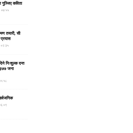
मा गुञ्जिए कविता
र ०७:५५
रमण तयारी, सी
 प्रयास
र ०२:३५
ने निःशुल्क दन्त
न, ३७७ जना
१५:५८
सार्वजनिक
०६:०९