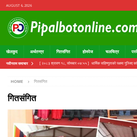
AUGUST 6, 2026
खेलकुद
अर्थतन्त्र
गितसंगित
होमपेज
चलचित्र
परद
[ २०८३ श्रावण १८, सोमबार ०७:५५ ]
धार्मिक सहिष्णुताको पक्षमा गुञ्जिए 
नवीनतम समाचार
[ २०८३ श्रावण ८, शुक्रबार ०२:३५ ]
रवि लामिछानेको चीन भ्रमण तयारी,
HOME
गितसंगित
[ २०८३ असार ३१, बुधबार १५:५८ ]
बारपाक–सुलिकोटमा दुईदिने निःशुल्क 
[ २०८३ असार १७, बुधबार ०६:०९ ]
जेठी हौ कि माइली गित सार्वजनिक
गितसंगित
[ २०८३ असार १६, मंगलवार ०९:०१ ]
ओम समाज डेन्टल अस्पताल र MUTU फा
२९४ नागरिक लाभान्वित
स्वास्थ्य
[ २०८३ श्रावण १८, सोमबार ०८:०६ ]
Poets Raise a Collective 