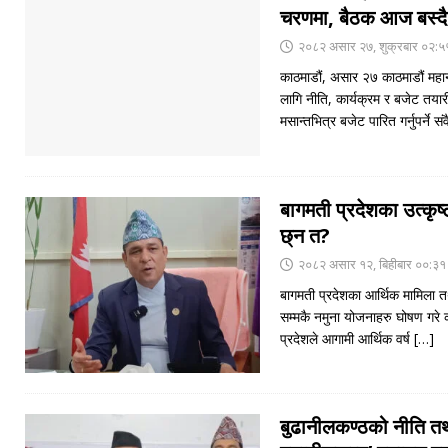
चरणमा, बैठक आज बस्दै
२०८२ असार २७, शुक्रबार ०२:५
काठमाडौं, असार २७ काठमाडौं मह
लागि नीति, कार्यक्रम र बजेट तय
मसान्तभित्र बजेट पारित गर्नुपर्ने स
बागमती प्रदेशका उत्कृ
छ्न त?
२०८२ असार १२, बिहीबार ००:३१
बागमती प्रदेशका आर्थिक मामिला तथ
सम्मकै नमुना योजनाहरु घोषण गरे
प्रदेशले आगामी आर्थिक वर्ष
[…]
बुढानीलकण्ठको नीति तथ