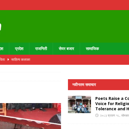
ेश
प्रदेश
राजनिती
सेयर बजार
सामाजिक
कविता
साहित्य कलाका
 सी चिनफिङसँग भेट गराउने प्रयास
राजनीति
दन्त स्वास्थ्य शिविर सम्पन्न, ३७७ जना लाभान्वित
स्वास्थ्य
नवीनतम समाचार
UNCATEGORIZED
Poets Raise a Co
उन्डेसनद्वारा थालाजुङमा डेन्टल क्याबिन उद्घाटन तथा निःशुल्क दन्त स्वास्थ्य शिविर सम्पन्न,
Voice for Religi
Tolerance and 
२०८३ श्रावण १८, सोमबा
Voice for Religious Tolerance and Humanity
स्थानीय तह विशेष