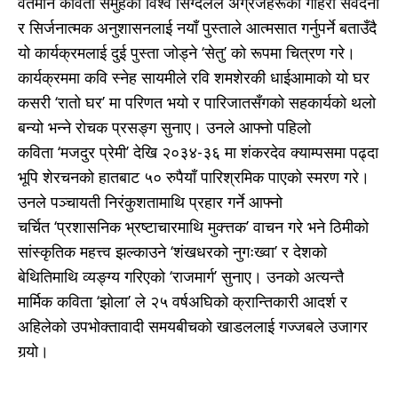
वर्तमान कविता समुहका विश्व सिग्देलले अग्रजहरूको गहिरो संवेदना
र सिर्जनात्मक अनुशासनलाई नयाँ पुस्ताले आत्मसात गर्नुपर्ने बताउँदै
यो कार्यक्रमलाई दुई पुस्ता जोड्ने ‘सेतु’ को रूपमा चित्रण गरे।
कार्यक्रममा कवि स्नेह सायमीले रवि शमशेरकी धाईआमाको यो घर
कसरी ‘रातो घर’ मा परिणत भयो र पारिजातसँगको सहकार्यको थलो
बन्यो भन्ने रोचक प्रसङ्ग सुनाए। उनले आफ्नो पहिलो
कविता ‘मजदुर प्रेमी’ देखि २०३४-३६ मा शंकरदेव क्याम्पसमा पढ्दा
भूपि शेरचनको हातबाट ५० रुपैयाँ पारिश्रमिक पाएको स्मरण गरे।
उनले पञ्चायती निरंकुशतामाथि प्रहार गर्ने आफ्नो
चर्चित ‘प्रशासनिक भ्रष्टाचारमाथि मुक्त्तक’ वाचन गरे भने ठिमीको
सांस्कृतिक महत्त्व झल्काउने ‘शंखधरको नुगःख्वा’ र देशको
बेथितिमाथि व्यङ्ग्य गरिएको ‘राजमार्ग’ सुनाए। उनको अत्यन्तै
मार्मिक कविता ‘झोला’ ले २५ वर्षअघिको क्रान्तिकारी आदर्श र
अहिलेको उपभोक्तावादी समयबीचको खाडललाई गज्जबले उजागर
गर्‍यो।