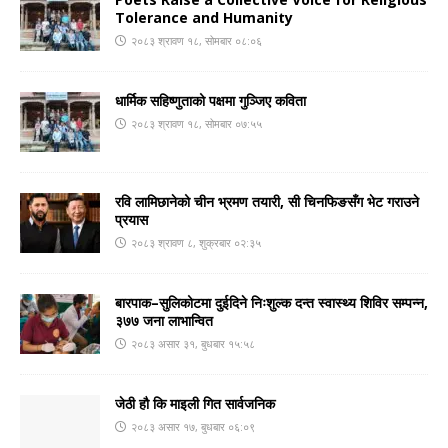
Tolerance and Humanity
२०८३ श्रावण १८, सोमबार ०८:०६
धार्मिक सहिष्णुताको पक्षमा गुञ्जिए कविता
२०८३ श्रावण १८, सोमबार ०७:५५
रवि लामिछानेको चीन भ्रमण तयारी, सी चिनफिङसँग भेट गराउने
प्रयास
२०८३ श्रावण ८, शुक्रबार ०२:३५
बारपाक–सुलिकोटमा दुईदिने निःशुल्क दन्त स्वास्थ्य शिविर सम्पन्न,
३७७ जना लाभान्वित
२०८३ असार ३१, बुधबार १५:५८
जेठी हौ कि माइली गित सार्वजनिक
२०८३ असार १७, बुधबार ०६:०९