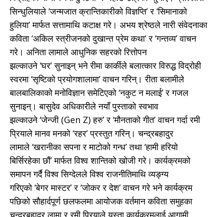
सिन्धुलियाले ‘जन्मजात क्रान्तिकारीको विज्ञप्ति’ र ‘सिमानाको
हुलिया’ मार्फत सत्तामाथि कटाक्ष गरे। अभय श्रेष्ठले नारी संवेदनाका
कविता ‘अकिल स्त्रीजनको दुखान्त प्रेम कथा’ र ‘गन्तव्य’ वाचन
गरे। अनिता लामाले आधुनिक सहरको रित्तोपन
झल्काउने ‘घर’ सुनाइन् भने रीमा कार्कीले बलात्कार विरुद्ध विद्रोही
स्वरमा ‘सृष्टिको प्रयोगशालामा’ वाचन गरिन्। रीता बलामीले
बालबालिकाको मनोविज्ञान समेटिएको ‘नकुट न मलाई’ र गजल
सुनाइन्। बासुदेव अधिकारीले नयाँ पुस्ताको स्वभाव
झल्काउने ‘जेन्जी (Gen Z) हरु’ र ‘मौनताको गीत’ वाचन गर्दा रमी
प्रियाले मानव मनको ‘रहर’ प्रस्तुत गरिन्। चन्द्रबहादुर
लामाले ‘खरानीका सपना र माटोको गन्ध’ तथा ‘हामी हरियो
बिर्सिरहेका छौं’ मार्फत विश्व शान्तिको खोजी गरे। कार्यक्रमको
समापन गर्दै विश्व सिग्देलले विश्व राजनीतिमाथि व्यङ्ग्य
गरिएको ‘बेगर मास्टर’ र ‘जोकर र देश’ वाचन गरे भने कार्यक्रम
पछिको सौहार्दपूर्ण छलफलमा आयोजक वर्तमान कविता समुहका
चन्द्रबहादुर लामा र रमी प्रियाले यस्ता कार्यक्रमलाई आगामी