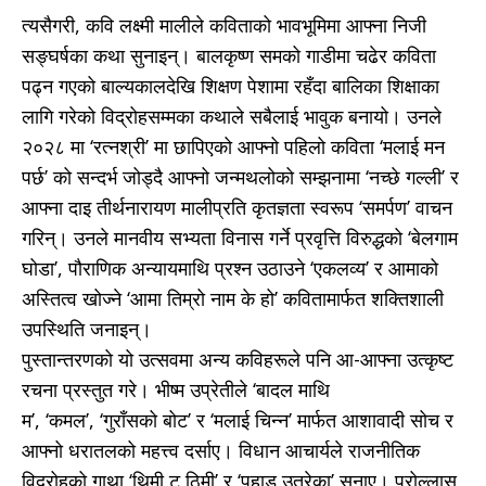
त्यसैगरी, कवि लक्ष्मी मालीले कविताको भावभूमिमा आफ्ना निजी
सङ्घर्षका कथा सुनाइन्। बालकृष्ण समको गाडीमा चढेर कविता
पढ्न गएको बाल्यकालदेखि शिक्षण पेशामा रहँदा बालिका शिक्षाका
लागि गरेको विद्रोहसम्मका कथाले सबैलाई भावुक बनायो। उनले
२०२८ मा ‘रत्नश्री’ मा छापिएको आफ्नो पहिलो कविता ‘मलाई मन
पर्छ’ को सन्दर्भ जोड्दै आफ्नो जन्मथलोको सम्झनामा ‘नच्छे गल्ली’ र
आफ्ना दाइ तीर्थनारायण मालीप्रति कृतज्ञता स्वरूप ‘समर्पण’ वाचन
गरिन्। उनले मानवीय सभ्यता विनास गर्ने प्रवृत्ति विरुद्धको ‘बेलगाम
घोडा’, पौराणिक अन्यायमाथि प्रश्न उठाउने ‘एकलव्य’ र आमाको
अस्तित्व खोज्ने ‘आमा तिम्रो नाम के हो’ कवितामार्फत शक्तिशाली
उपस्थिति जनाइन्।
पुस्तान्तरणको यो उत्सवमा अन्य कविहरूले पनि आ-आफ्ना उत्कृष्ट
रचना प्रस्तुत गरे। भीष्म उप्रेतीले ‘बादल माथि
म’, ‘कमल’, ‘गुराँसको बोट’ र ‘मलाई चिन्न’ मार्फत आशावादी सोच र
आफ्नो धरातलको महत्त्व दर्साए। विधान आचार्यले राजनीतिक
विद्रोहको गाथा ‘थिमी टु ठिमी’ र ‘पहाड उत्रेका’ सुनाए। प्रोल्लास