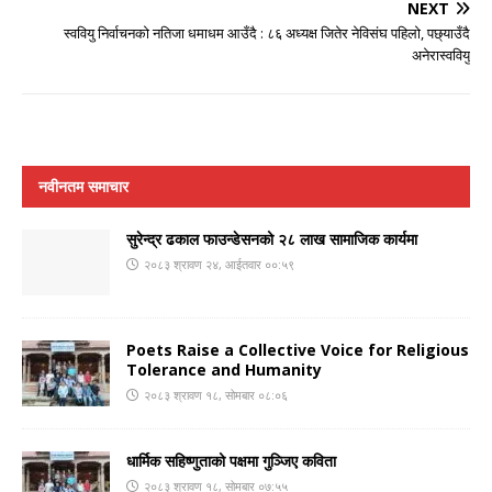
NEXT
स्ववियु निर्वाचनको नतिजा धमाधम आउँदै : ८६ अध्यक्ष जितेर नेविसंघ पहिलो, पछ्याउँदै
अनेरास्ववियु
नवीनतम समाचार
सुरेन्द्र ढकाल फाउन्डेसनको २८ लाख सामाजिक कार्यमा
२०८३ श्रावण २४, आईतवार ००:५९
Poets Raise a Collective Voice for Religious
Tolerance and Humanity
२०८३ श्रावण १८, सोमबार ०८:०६
धार्मिक सहिष्णुताको पक्षमा गुञ्जिए कविता
२०८३ श्रावण १८, सोमबार ०७:५५