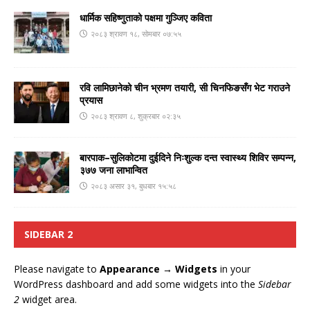
धार्मिक सहिष्णुताको पक्षमा गुञ्जिए कविता
२०८३ श्रावण १८, सोमबार ०७:५५
रवि लामिछानेको चीन भ्रमण तयारी, सी चिनफिङसँग भेट गराउने
प्रयास
२०८३ श्रावण ८, शुक्रबार ०२:३५
बारपाक–सुलिकोटमा दुईदिने निःशुल्क दन्त स्वास्थ्य शिविर सम्पन्न,
३७७ जना लाभान्वित
२०८३ असार ३१, बुधबार १५:५८
SIDEBAR 2
Please navigate to
Appearance → Widgets
in your
WordPress dashboard and add some widgets into the
Sidebar
2
widget area.