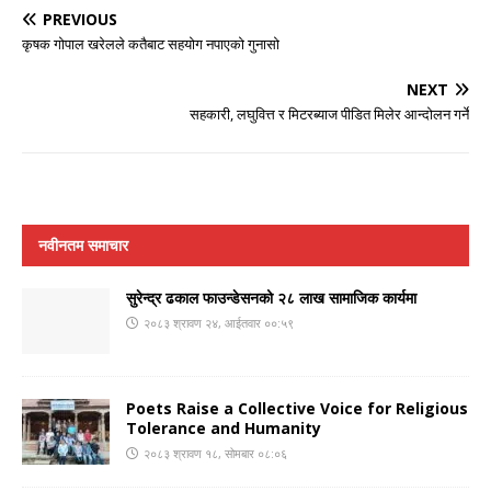
PREVIOUS
कृषक गोपाल खरेलले कतैबाट सहयोग नपाएको गुनासो
NEXT
सहकारी, लघुवित्त र मिटरब्याज पीडित मिलेर आन्दोलन गर्ने
नवीनतम समाचार
सुरेन्द्र ढकाल फाउन्डेसनको २८ लाख सामाजिक कार्यमा
२०८३ श्रावण २४, आईतवार ००:५९
Poets Raise a Collective Voice for Religious
Tolerance and Humanity
२०८३ श्रावण १८, सोमबार ०८:०६