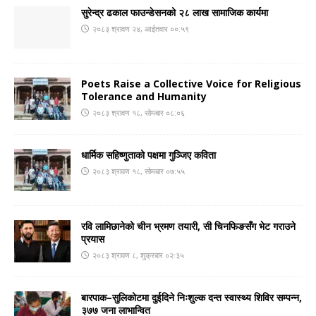
सुरेन्द्र ढकाल फाउन्डेसनको २८ लाख सामाजिक कार्यमा
२०८३ श्रावण २४, आईतवार ००:५९
Poets Raise a Collective Voice for Religious
Tolerance and Humanity
२०८३ श्रावण १८, सोमबार ०८:०६
धार्मिक सहिष्णुताको पक्षमा गुञ्जिए कविता
२०८३ श्रावण १८, सोमबार ०७:५५
रवि लामिछानेको चीन भ्रमण तयारी, सी चिनफिङसँग भेट गराउने
प्रयास
२०८३ श्रावण ८, शुक्रबार ०२:३५
बारपाक–सुलिकोटमा दुईदिने निःशुल्क दन्त स्वास्थ्य शिविर सम्पन्न,
३७७ जना लाभान्वित