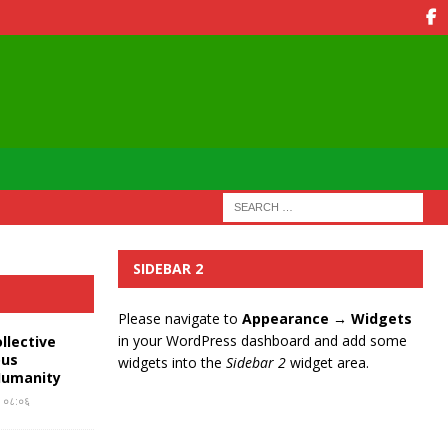
SIDEBAR 2
Please navigate to
Appearance → Widgets
in your WordPress dashboard and add some
llective
ous
widgets into the
Sidebar 2
widget area.
Humanity
र ०८:०६