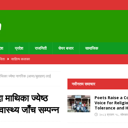
ेश
प्रदेश
राजनिती
सेयर बजार
सामाजिक
कविता
साहित्य कलाका
 सी चिनफिङसँग भेट गराउने प्रयास
राजनीति
थिका ज्येष्ठ नागरिक (आमा/बुवाहरु) लाई
दन्त स्वास्थ्य शिविर सम्पन्न, ३७७ जना लाभान्वित
स्वास्थ्य
नवीनतम समाचार
UNCATEGORIZED
 माथिका ज्येष्ठ
Poets Raise a Co
उन्डेसनद्वारा थालाजुङमा डेन्टल क्याबिन उद्घाटन तथा निःशुल्क दन्त स्वास्थ्य शिविर सम्पन्न,
Voice for Religi
ास्थ्य जाँच सम्पन्न
Tolerance and 
२०८३ श्रावण १८, सोमबा
Voice for Religious Tolerance and Humanity
स्थानीय तह विशेष