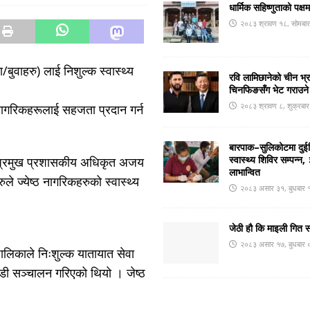
धार्मिक सहिष्णुताको पक्ष
२०८३ श्रावण १८, सोमबा
बुवाहरु) लाई निशुल्क स्वास्थ्य
रवि लामिछानेको चीन भ्
चिनफिङसँग भेट गराउने
२०८३ श्रावण ८, शुक्रबा
नागरिकहरूलाई सहजता प्रदान गर्न
बारपाक–सुलिकोटमा दुईदि
स्वास्थ्य शिविर सम्पन्
र प्रमुख प्रशासकीय अधिकृत अजय
लाभान्वित
े ज्येष्ठ नागरिकहरुको स्वास्थ्य
२०८३ असार ३१, बुधबार 
जेठी हौ कि माइली गित 
२०८३ असार १७, बुधबार 
ालिकाले निःशुल्क यातायात सेवा
ाडी सञ्चालन गरिएको थियो । जेष्ठ