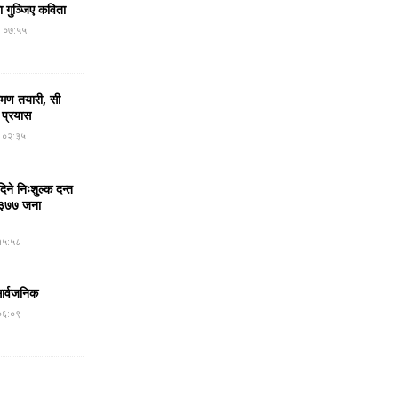
मा गुञ्जिए कविता
र ०७:५५
रमण तयारी, सी
 प्रयास
र ०२:३५
ने निःशुल्क दन्त
न, ३७७ जना
१५:५८
सार्वजनिक
०६:०९